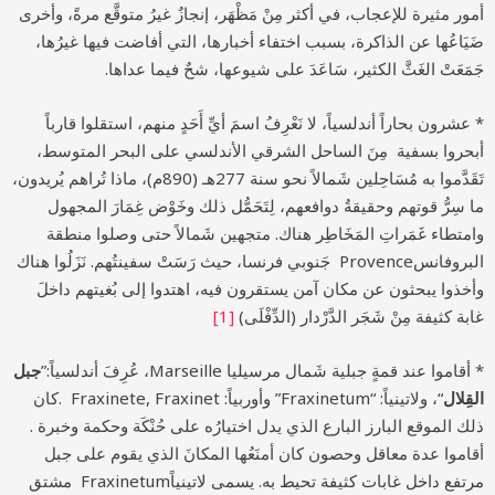
أمور مثيرة للإعجاب، في أكثر مِنْ مَظْهَر، إنجازٌ غيرُ متوقَّع مرةً، وأخرى
ضَيَاعُها عن الذاكرة، بسبب اختفاء أخبارها، التي أفاضت فيها غيرُها،
جَمَعَتْ الغَثَّ الكثير، سَاعَدَ على شيوعها، شحٌ فيما عداها.
* عشرون بحاراً أندلسياً، لا نَعْرِفُ اسمَ أيِّ أَحَدٍ منهم، استقلوا قارباً
أبحروا بسفية مِنَ الساحل الشرقي الأندلسي على البحر المتوسط،
تَقَدَّموا به مُسَاحِلين شَمالاً نحو سنة 277هـ (890م)، ماذا تُراهم يُريدون،
ما سِرُّ قوتهم وحقيقةُ دوافعهم، لِتَحَمُّل ذلك وخَوْض غِمَارَ المجهول
وامتطاء غَمَراتِ المَخَاطِر هناك. متجهين شَمالاً حتى وصلوا منطقة
البروفانسProvence جَنوبي فرنسا، حيث رَسَتْ سفينتُهم. نَزَلُوا هناك
وأخذوا يبحثون عن مكان آمن يستقرون فيه، اهتدوا إلى بُغيتهم داخلَ
غابة كثيفة مِنْ شَجَر الدَّرْدار (الدِّفْلَى)
[1]
* أقاموا عند قمةٍ جبلية شَمال مرسيليا Marseille، عُرِفَ أندلسياً:”
جبل
القِلال
“، ولاتينياً: “Fraxinetum” وأوربياً: Fraxinete, Fraxinet .كان
ذلك الموقع البارز البارع الذي يدل اختيارُه على حُنْكَة وحكمة وخبرة .
أقاموا عدة معاقل وحصون كان أمنَعُها المكانَ الذي يقوم على جبل
مرتفع داخل غابات كثيفة تحيط به. يسمى لاتينياًFraxinetum مشتق