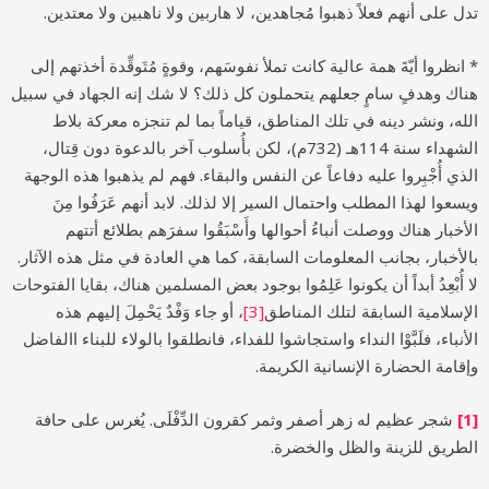
تدل على أنهم فعلاً ذهبوا مُجاهدين، لا هاربين ولا ناهبين ولا معتدين.
* انظروا أيّةَ همة عالية كانت تملأ نفوسَهم، وقوةٍ مُتَوقِّدة أخذتهم إلى
هناك وهدفٍ سامٍ جعلهم يتحملون كل ذلك؟ لا شك إنه الجهاد في سبيل
الله، ونشر دينه في تلك المناطق، قياماً بما لم تنجزه معركة بلاط
الشهداء سنة 114هـ (732م)، لكن بأُسلوب آخر بالدعوة دون قِتال،
الذي أُجْبِروا عليه دفاعاً عن النفس والبقاء. فهم لم يذهبوا هذه الوجهة
ويسعوا لهذا المطلب واحتمال السير إلا لذلك. لابد أنهم عَرَفُوا مِنَ
الأخبار هناك ووصلت أنباءُ أحوالها وأَسْبَقُوا سفرَهم بطلائع أتتهم
بالأخبار، بجانب المعلومات السابقة، كما هي العادة في مثل هذه الآثار.
لا أُبْعِدُ أبداً أن يكونوا عَلِمُوا بوجود بعض المسلمين هناك، بقايا الفتوحات
الإسلامية السابقة لتلك المناطق
[3]
، أو جاء وَفْدٌ يَحْمِلَ إليهم هذه
الأنباء، فلَبَّوْا النداء واستجاشوا للفداء، فانطلقوا بالولاء للبناء االفاضل
وإقامة الحضارة الإنسانية الكريمة.
[1]
شجر عظيم له زهر أصفر وثمر كقرون الدِّفْلَى. يُغرس على حافة
الطريق للزينة والظل والخضرة.