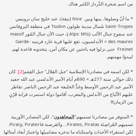
من اسم شجرة الدَّردار الكثير هناك.
* ما أنْ وصلوها، بينها وبين Nice (نيقة)، عند خليج سان تروبيس
Saint-Tropes شَمال مدينة طولون Toulon في منطقة البروفانس
عند سفوح جبال الألب (Alps: Mts.)، حيث الآن جبال المُور massif
des maures = الأندلسيون، تقع عليها قرية غارد فرينيه Garde-
Freinet حتى نزلوا فيه باحثين عن مكان آمن، يتخذونه قاعدة لهم،
ليبدؤا مهمتهم.
* لكن اسمه في مصادرنا الإسلامية “جبل القِلال” جبل القِمَم
[2]
. كان
ذلك حوالي سنة 277هـ = 890م أيام الأمير الأندلسي عبد الله حفيد
الأمير عبد الرحمن الأوسط وجَدُّ الخليفة عبد الرحمن الناصر. تقاطر
عليهم الأتْباع من الأندلس والمغرب، أقاموا دولة استمرت قرابة قَرْنٍ
من الزمان!!!
* المتوفر من مصادرنا تسميهم:”
المجاهدون
“، لكن المصادر الأوربية
تسميهم القَراصِنَة Pirates, Piratas… والقرصنة Piracy, Piratería.
لكن استقراء الأحداث واستكناه ما تدخره مضامينُها واعتبارَ أبعاد أمثالها