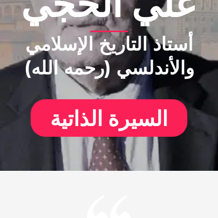
علي الحَجِّي
أستاذ التاريخ الإسلامي
والأندلسي (رحمه الله)
السيرة الذاتية