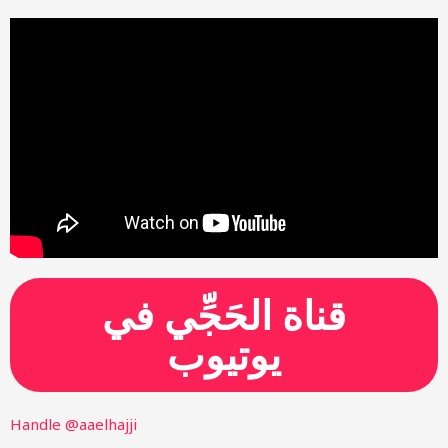
قناة الحَجِّي في
يوتيوب
Handle @aaelhajji