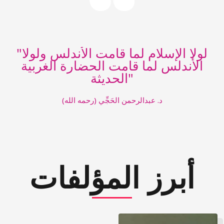
"لولا الإسلام لما قامت الأندلس ولولا
الأندلس لما قامت الحضارة الغربية
الحديثة"
د. عبدالرحمن الحَجِّي (رحمه الله)
أبرز المؤلفات