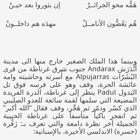
هَمُّه محو الجرائــرْ إن يثوروا بعد حيـنْ
هُم يَعُضُّون الأنامــلْ مهدَه هم داخلــونْ
وبينما هذا الملك الصغير خارج منها الى مدينة
أَنْدَرَش Andarax جنوب شرق غرناطة من قرى
البُشَرّات Alpujarras مع أُسرته وحاشيته وامه
عائشة الحرة، وقف وهو على فرسه فوق تل
البَذول Padul ينظر إلى غرناطة، الدرة الفريدة
المضيعة التي سلمها لقمة سائغة للعدو الصليبي
الذي كسّر ودمّر ثم هَجَّر، وقف فقال “الله أكبر”
ثم انفجر باكياً متأسفاً على غرناطة الحبيبة
الجميلة آخر نظرة دامعة والتي تعرف بـ: زَفْرة
(حسرة) الاندلسي الأخيرة، بالإسبانية: