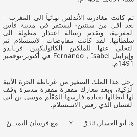
ثم كانت مغادرته الأندلس نهائياً الى المغرب –
بعد اقل من سنتين- ليستقر في مدينة فاس
المغربية، ويقدم رسالة اعتذار مطولة الى
سلطانها. لقد كانت مفاوضات الاستسلام ثم
التخلي عنها للملكين الكاثوليكيين فرناندو
وإيزابيل Fernando , Isabel في أكتوبر-نوفمبر
1491م.
رحل هذا الملك الصغير من غَرناطة الحرة الأبية
الزكية، وبعد معارك مقفرة مفقرة مدمرة وقف
لها أبطالها بقيادة فارسها المُعْلَم موسى بن أبي
الغسان الذي رفض الاستسلام.
ها أبو الغسان ثائـرْ * مع فرسان اليميــنْ