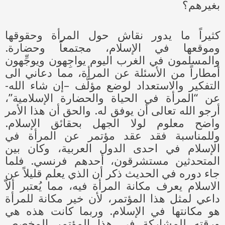
بغيرهم؟
كثيراً ما يدور نقاش حول المرأة وحقوقها
وموقعها في الإسلام، مجتمعاً وحضارة.
والمسلمون في الغرب اليوم يواجِهون ويوجِّهون
أمطاراً من الأسئلة عن المرأة، مما دعاني الى
التفكير والاستعداد لوضع مؤلَّف –إن شاء الله-
عن “المرأة في الحياة والحضارة الإسلامية”،
أرجو الله تعالى أن يوفق له. والحق أن هذا الأمر
واضح معلوم لولا الجهل بحقائق الإسلام.
وللمناسبة فقد عقد مؤتمر عن المرأة في
الإسلام في احدى الدول العربية، وكان بين
المتحدثين مستشرقون، أحدهم فرنسي. فلما
جاء دوره في الحديث ذكر أن الذي يعلم قليلاً عن
الاسلام يعرف مكانة المرأة فيه، مما يُعتبر ألاّ
داعي لمثل هذا المؤتمر، لأن خير مكانة للمرأة
هو مكانتها في الإسلام. وربما كانت هذه هي
ورقته للمشاركة في هذا المؤتمر المخصص