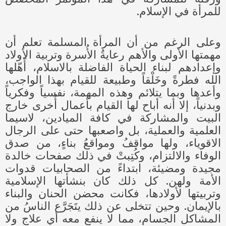
للمرأة في الإسلام.
وعلى الرغم من أن المرأة المسلمة تعلم أن
مهمتها الأولى والأهم رعايةُ الأُسرة وتربية الأولاد
وإعدادهم لبناء الحياة الفاضلة بالاسلام، أَهّلها
الله فطرةً وخَلْقاً وطبيعة للقيام بهذا الواجب،
وأعدها وبما يتلائم وهذه المهمة، نفسياً وفكرياً
وبدنياً، إلا أنه أباح لها القيام بأعمال أُخرى خارج
البيت والمشاركة في كافة الميادين، لاسيما
العلمية والعملية، بل واصعبها حتى على الرجال
الاقوياء، ولها مواقفُ ومواقعُ بناءٍ، من صدق
الوفاء والالتزام، وكُتِبتْ في ذلك صفحات خالدة
مجيدة ومضيئة، ابتداءً من الصحابيات قدوات
الأمة ولهن. كل ذلك كان بنشأتها الإسلامية
وتربيتها لأولادها، فكانت محضن الحنان والبناء
بالإيمان. وحين تتخلى عن ذلك يتَجَرَّع الناسُ من
المشاكل الجسام، مما لا ينفع معه أي علاج ولا