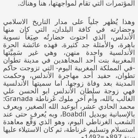
المؤتمرات التي تقام لمواجهتها، هنا وهناك.
وهذا يُظهر جلياً على مدار التاريخ الاسلامي
وحضارته في كافة البلدان، التي كان منها
الأندلس، الذي احتوت حضارتُه صِيَغاً نسوية
باهرة، والأمثلة جد كثيرة. فهذه عائشة الحرة
الأندلسية واحدة منهن، وهي غير سَمِيَّتها
المغربية بنت أحد المجاهدين في مدينة تطوان
-في المملكة المغربية اليوم- التي تزوجت حاكم
تطوان، حفيد أحد مهاجرة الأندلس، وحكمت
المدينة بعد وفاة زوجها. اما سميتها الأندلسية
فهي زوجة سلطان الأندلس ابو الحسن علي
الغالب بالله، وأم آخر ملوك غَرناطة Granada:
محمد الحادي عشر، أبوعبد الله الصغير، ويعرف
بالإسبانية بوبديل Boabdil، وبه يُعرف حتى عند
الشعب الغرناطي اليوم، وهو الذي وَقَّع معاهدة
استسلام وتسليم غرناطة، ثم كان الاستيلاء عليها
سنة 897هـ=1492م.