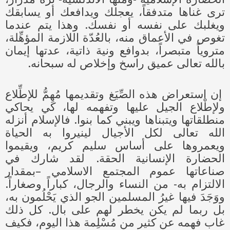
ترى غناها متدفقاً، يعجلك ويدافعك أو يسابقك
ويغلبك على نفسه أو نفسك. وهذا يتم عندما
تغوص في الأعماق منه، بالعُدّة اللازمة المؤهِّلة،
متروياً متبصراً، بدوافع ونية ذاتية، عدتها إيمان
بالله تعالى عميق راسخ وإخلاص له سبحانه.
إن استعراض هذه الصِّيَغ وتقديمها مُهِمُّ للإطِّلاع
ولإطْلاع الجيل عليها وتفهمه لها، كي يحاكي
منطلقاتها ويتبناها ويبني كما بنوا. فالإسلام أنزله
الله تعالى لكل الأجيال لينيروا به الحياة
ويعمروها على أساس سليم كريم، ويقيموا
الحضارة الإنسانية الحقة. لقد شارك في
صناعاتها عموم المجتمع الاسلامي –بمقدار
الالتزام به- من النساء والرجال، كباراً وصغاراً.
ووَجَدَ فيها غيرُ المسلمين الجو الذي يَحْلُمون به،
بل ربما لم يكن يخطر لهم على بال. كل ذلك
غاب فهمه عن كثير من مُسْلِمة هذا اليوم، فكيف