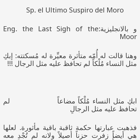
Sp. el Ultimo Suspiro del Moro
و بالانجليزية:Eng. the Last Sigh of the
Moor
وهنا قالت له أُمّه متأثرة معيِّرة له مُسكتته: إبكِ
مثل النساء مُلْكاً لم تحافظ عليه مثل الرجال ‍‍‍‍‍‍‍‍!!!
ابكِ مثل النساء مُلْكاً مضاعاً لم
تحافظ عليه مثل الرجالِ
فذهبت عبارتها حكمة ثاقبة باقية مأثورة. لعلها
هي أيضاً زفرت حزناً أصيلاً ولانه لم تُجْدِ معه