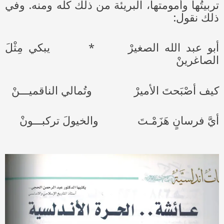
تربيتُها وأُمومتها، البريئة من ذلك كله ومنه. وفي
ذلك نقول:
أبو عبد الله الصغيرْ * يبكي مِثْلَ
الصاغرينْ
كيف أصْبَحتَ الأميرْ وتُمالي الناقميـــنْ
أيَّ فرسانٍ هَزَمْـتَ والخيولَ تركبـــونْ