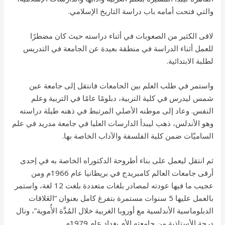
والتي فتحت أمامه باب دراسة التاريخ الإسلامي.
لاقى الكثير من الصعوبات في أثناء دراسته حيث كان مضطرًا
للعمل أثناء الدراسة في منطقة بعيدة عن الجامعة في التدريس
لطلبة الابتدائية.
واستمر في طلب العلم بين الجامعات فانتقل إلى جامعة عين
شمس ليدرس في كلية التربية، دبلومًا عامًا في التربية وعلم
النفس. وعاد إلى موطنه الأصلي المرتبط في ذهنه طيلة دراسته
وهو الأندلس، ذهب ليبدأ الدارسات العليا في جامعة مدريد في علم
الساميّات ضمن كلية الفلسفة والآداب الخاصة بها.
ثم انتقل ليعمل على بناء أطروحة الدكتوراه الخاصة به في إحدى
أرقى جامعات العالم كامبريدج في بريطانيا عام 1966م ومن
عجيب ما فيها عودته لمصادر بلغات متعددة بلغت 12 لغة، واستمر
بالعمل عليها 5 سنوات مستمرة بتفرغ كامل بعنوان “العَلاقات
الدبلوماسية الأندلسية مع أوروبا الغربية خلال المُدَّة الأُموية”، ونال
درجة الأستاذية من جامعته الأم بغداد عام 1979م.