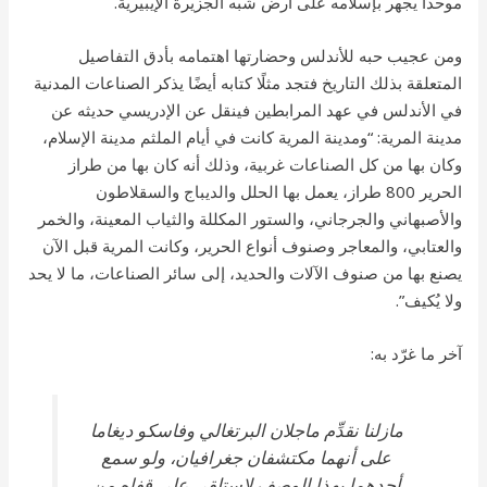
موحدًا يجهر بإسلامه على أرض شبه الجزيرة الإيبيرية.
ومن عجيب حبه للأندلس وحضارتها اهتمامه بأدق التفاصيل
المتعلقة بذلك التاريخ فتجد مثلًا كتابه أيضًا يذكر الصناعات المدنية
في الأندلس في عهد المرابطين فينقل عن الإدريسي حديثه عن
مدينة المرية: “ومدينة المرية كانت في أيام الملثم مدينة الإسلام،
وكان بها من كل الصناعات غربية، وذلك أنه كان بها من طراز
الحرير 800 طراز، يعمل بها الحلل والديباج والسقلاطون
والأصبهاني والجرجاني، والستور المكللة والثياب المعينة، والخمر
والعتابي، والمعاجر وصنوف أنواع الحرير، وكانت المرية قبل الآن
يصنع بها من صنوف الآلات والحديد، إلى سائر الصناعات، ما لا يحد
ولا يُكيف”.
آخر ما غرّد به:
مازلنا نقدِّم ماجلان البرتغالي وفاسكو ديغاما
على أنهما مكتشفان جغرافيان، ولو سمع
أحدهما بهذا الوصف لاستلقى على قفاه من