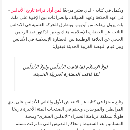
ويكمل في كتابه -الذي يعتبر مرجعًا
لمن أراد قراءة تاريخ الأندلس
–
في عهد الخلافة وعهد الطوائف والصراعات بين الإخوة على ملك
بات يزول ويفلت من أيديهم، ويتطرق للحركة العلمية في الأندلس
الناتجة عن الحضارة الإسلامية هناك ويعبر الدكتور عبد الرحمن
الحجي عن العلاقة الوطيدة بين الحضارة الإسلامية في الأندلس
وبين قيام النهضة الغربية الحديثة فيقول:
لولاَ الإسلاَم لمَا قامَت الأندلُس ولولاَ الأندَلُس
لمَا قامَت الحضَارة الغربيَّة الحَديثة.
وتابع مبحرًا في كتابه عن الانتعاش الأول والثاني للأندلس على يدي
المرابطين والموحدين، ويختم في الصفحات المئة الأخيرة تاريخًا
طويلًا بمملكة غرناطة الحمراء “الاندلس الصغرى” ومحنة
المسلمين بعد السقوط ومحاكم التفتيش التي ما تركت مسلم