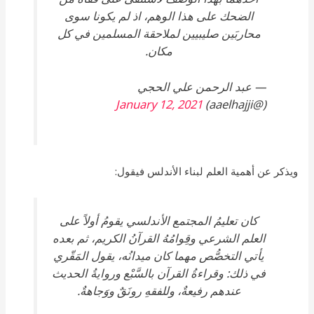
الضحك على هذا الوهم، اذ لم يكونا سوى
محاربَين صليبيين لملاحقة المسلمين في كل
مكان.
— عبد الرحمن علي الحجي
January 12, 2021
(@aaelhajji)
ويذكر عن أهمية العلم لبناء الأندلس فيقول:
كان تعليمُ المجتمع الأندلسي يقومُ أولاً على
العلم الشرعي وقِوامُهُ القرآنُ الكريم، ثم بعده
يأتي التخصُّص مهما كان ميدانُه، يقول المَقّري
في ذلك: وقراءةُ القرآن بالسَّبْع وروايةُ الحديث
عندهم رفيعةٌ، وللفقهِ رونَقٌ ووَجاهةٌ.