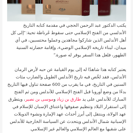
يكتب الدكتور عبد الرحمن الحجي في مقدمة كتابه التاريخ
الأندلسي من الفتح الإسلامي حتى سقوط غَرناطة تحية: “إلى كل
أهل الأندلس الذين شاركوا مجاهدين وعملوا محتسبين، في أي
ميدان، لبناء تاريخه الإسلامي الوضيء، وإقامة حضارته السنية
الطهور، فلعل هذا السفر يوفر له صورة.”
يعتبر كتابه هذا شاهدًا له إلى يوم القيامة عن حبه لأرض الرمان
الأندلس، فقد لخّص فيه تاريخ الأندلس الطويل والضارب مئات
السنين في التاريخ، في ما يقرب من 600 صفحة تناول فيها التاريخ
بدءًا من وضع أوروبا قبل الفتح الإسلامي للأندلس ومن ثم الفتح
المبارك للأندلس على يد
طارق بن زياد
و
موسى بن نصير
، ويتطرق
إلى استقرار البلاد وتنظيم صفوفها واعتناق الإسبان للإسلام في
عهد الولاة، وينتقل إلى أبرز أحداث عهد الإمارة ونشوء الدويلات
الإسبانية شمال الأندلس ويتحدث عن السياسة الخارجية للأندلس
على شقيها مع العالم الإسلامي والعالم غير الإسلامي.