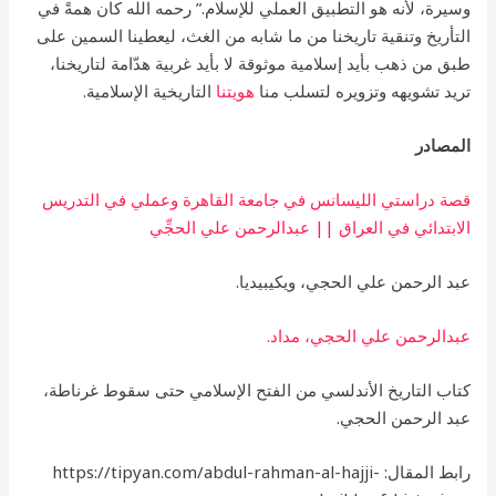
وسيرة، لأنه هو التطبيق العملي للإسلام.” رحمه الله كان همةً في
التأريخ وتنقية تاريخنا من ما شابه من الغث، ليعطينا السمين على
طبق من ذهب بأيد إسلامية موثوقة لا بأيد غربية هدّامة لتاريخنا،
تريد تشويهه وتزويره لتسلب منا
هويتنا
التاريخية الإسلامية.
المصادر
قصة دراستي الليسانس في جامعة القاهرة وعملي في التدريس
الابتدائي في العراق || عبدالرحمن علي الحجِّي
عبد الرحمن علي الحجي، ويكيبيديا.
عبدالرحمن علي الحجي، مداد.
كتاب التاريخ الأندلسي من الفتح الإسلامي حتى سقوط غرناطة،
عبد الرحمن الحجي.
رابط المقال: https://tipyan.com/abdul-rahman-al-hajji-